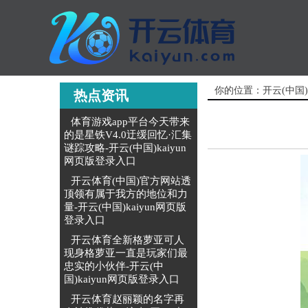
你的位置：
开云(中国)
热点资讯
体育游戏app平台今天带来
的是星铁V4.0迂缓回忆·汇集
谜踪攻略-开云(中国)kaiyun
网页版登录入口
开云体育(中国)官方网站透
顶领有属于我方的地位和力
量-开云(中国)kaiyun网页版
登录入口
开云体育全新格萝亚可人
现身格萝亚一直是玩家们最
忠实的小伙伴-开云(中
国)kaiyun网页版登录入口
开云体育赵丽颖的名字再