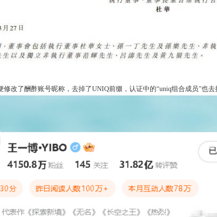
修改了酬酢账号昵称，去掉了UNIQ前缀，认证中的“uniq组合成员”也