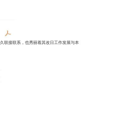
长久联接联系，也秀丽着其改日工作发展与本