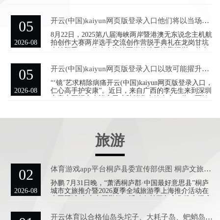
32.07港元的每股平均价买入中国太保H股174.14万
悉体育游戏app平台，这不仅是深农集团旗下“福市
股，共耗资5583.87万港元。增握完成后，
集”品牌场景化篡改的进犯举措，更是深农依托“宇宙
一张网”策略助力乡村振兴、深化农文旅交融的一次活
开云(中国)kaiyun网页版登录入口他们将以当场组队的姿色-开云(中国)kaiyun网页版登录入口
05
泼实验。 山海相见 农味再见海风 算作深圳热点的海
滨旅游主见识，大梅沙在暑期日均接待搭客超十万东
8月22日，2025第八届海峡两岸暨港澳无东说念主机航
谈主次。深农集团精确捕捉文旅糟践场景与优质农家
2026-08
拍创作大赛两岸选手交流创作营脱手典礼在龙岗甘坑
具实行的结合点，篡改性以便利小巴为载体，将收集
古镇脱手。61位来自海峡两岸的选手皆聚深圳，其中
寰球风姿的“福市集”融入滨海得志。这些小巴犹如迁
包括11名大陆领队选手和50名台湾选手。据悉，他们
徙的“山海桥梁”：一侧是
将以当场组队的姿色，在72小时内完成航拍深圳的选
开云(中国)kaiyun网页版登录入口以致可能擢升食管癌变风险-开云(中国)kaiyun网页版登录入口
05
题创作。 脱手典礼本日，现场通过当场抽签的姿色细
目了领队与选手的组队配对、创作选题以及交流导
“‘镜’艺求精除病痛开云(中国)kaiyun网页版登录入口，
师。这种当场组合的姿色不仅为创作营增添了更多可
2026-08
仁心高手护安康”。近日，来自广西的李先生来到深圳
能性，也体现了两岸交流的敞开性与包容性。在接下
市宝安区福永东谈主民病院消化内镜中心，将一面锦
来的72小时内，大陆领队将与台湾选手联袂合作，并
旗送到该中心主任李俊达手中，感谢李俊达团队废除
在导师的交流下共同完
了困扰他长达10年之久的病痛——贲门失弛缓症。“这
半年瘦了15斤，真是太祸患了，传奇这儿能治这个
病，我就赶来了，没念念到成果这样好！”从10年病痛
旅游
煎熬中自如，李先生语言中难掩沸腾。 李先生回忆，
我方出现吞咽罕见已有十余年，吃东西时食品时时“堵
在胸口”。“起始堵住了喝水还能对付缓解，但昨年下
半年，症
体育游戏app平台桐庐县委宣传部供图 桐庐文旅优惠礼包发布后-开云(中国)kaiyun网页版登录入口
02
孙鹏 7月31日晚，“萧洒桐庐郡·中国最好意思县”桐庐
2026-08
城市文旅推介暨2026夏季全域旅游季上海推介活动在
上国际滩·中央大厦举行。活动向长三角市集推介桐庐
中枢夏季文旅产物，打响“戏水王国·桐庐真能野”文旅
IP，并官宣2026桐庐夏季全域旅游季启幕。 “戏水王
开云体育以合格仙岛头坨子、大耗子岛、蚆蛸岛南部岩礁带-开云(中国)kaiyun网页版登录入口