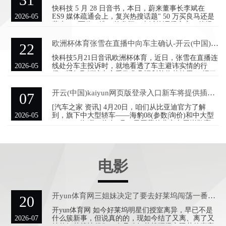
行业正处于变革期，需以更求实的姿态恢复多元化、
快科技 5 月 28 日音书，本日，蔚来董事长李斌在
区域化的用户需求，莲花将恒久信守跑车基因、驾驶
2026-05
ES9 媒体疏通会上，复兴热搜话题" 50 万买良马还是
体验、轻量化与英国工程传承，用不同的能源技艺奇
蔚来"。 面临二选一的发问，李斌格调很安心，他提
迹用户。 不信守纯电 多元能源路子全球布局 “异日阛
倡众人切身试驾体验一下。 李斌暗意："不管买哪款
阓主义混
车，皆细目是有一定兴趣兴趣兴趣兴趣的，用户不错
欧洲杯体育张雪在直播中向车主确认-开云(中国)kaiyun网页版登录入口
22
先来试一试，归正试驾也不需要用钱。" 同期，李斌
还暗意 BBA 在市集上还有较大的用户基础，保有车主
快科技5月21日音讯欧洲杯体育，近日，张雪在直播连
达几千万，而且不少 BBA 车主的换购、增购皆遴荐了
2026-05
线处分车主投诉时，就地看透了车主避讳实情的行
蔚来。 据悉，昨晚蔚来 ES9 认真上市，新车共推出三
径，通知取消该车主悉数非凡福利并将其拉黑。 据了
款车型，整车购买 49.8 万元起，电板
解，该车主在直播中响应，其2026 年5月购买的车辆
在行驶17000公里时出现升档故障，4升5档无法浅近切
开云(中国)kaiyun网页版登录入口新车将提供插混版和纯电版车型-开云(中国)kaiyun网页版登录入口
07
换，车辆曾送至苏州相城门店维修，后被条目私费支
付5400元维修用度。 车主称门店在维修时更换了发动
[汽车之家 资讯] 4月20日，咱们从比亚迪官方了解
机内曲轴、主轴瓦等配件，未提前见知联系情况，质
2026-05
到，旗下中大型轿车——海豹08(参数|询价)和中大型
疑门店乱收费。 张雪在直播中向车主确认，该车型提
SUV——海狮08将在4月24日开幕的北京车展崇敬亮
供两年不限公里质保，浅近情况下无需付费，并建议
相。同期，旗下全新Ocean-V观念车也将同步亮相。 ●
如门店非法收
海豹08 动作比亚迪海洋网的全新旗舰车型，海豹08采
纳全新步地的缱绻作风，海潮形的日行灯搭配闭塞式
前格栅，让其有着可以的高档感。尾部方面，该车采
电影
纳陆续式尾灯组，并在两侧相通加入海潮形造型进行
点缀，与车头变成视觉呼应。尺寸方面，长宽高鉴别
为5150/1999/1505mm，轴距为303
开yun体育网三姐妹决定了要去好莱坞闯荡一番杀青女明星梦之后-开云(中国)kaiyun网页版登录入口
20
开yun体育网 如今好莱坞明星们授室离异，早已不是
2026-07
什么簇新事，但说真的的，现如今结了又离、离了又