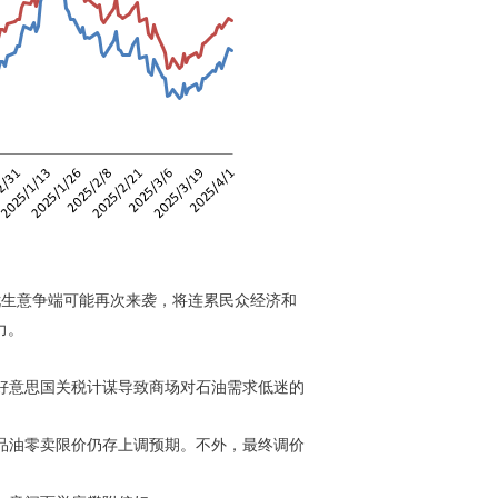
生意争端可能再次来袭，将连累民众经济和
力。
意思国关税计谋导致商场对石油需求低迷的
油零卖限价仍存上调预期。不外，最终调价