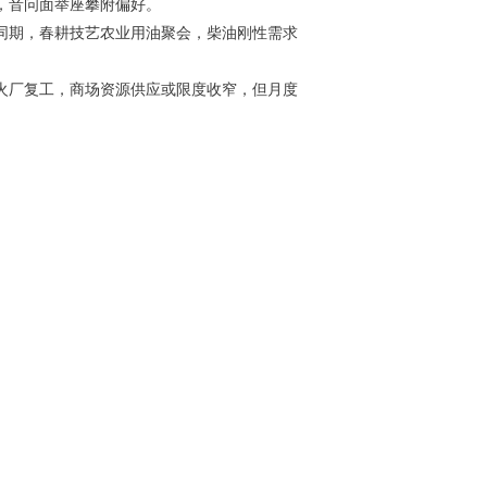
，音问面举座攀附偏好。
期，春耕技艺农业用油聚会，柴油刚性需求
厂复工，商场资源供应或限度收窄，但月度
。