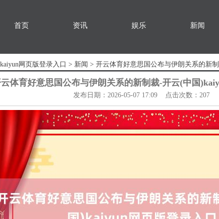
首页
资讯
娱乐
新闻
kaiyun网页版登录入口
>
新闻
> 开云体育好意思国公布与伊朗关系的新制裁-
云体育好意思国公布与伊朗关系的新制裁-开云(中国)kai
发布日期：2026-05-07 17:09 点击次数：207