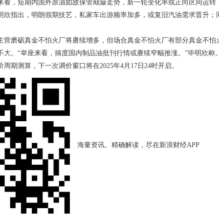
，短期内国外原油如故保管颠簸走势，新一轮变化率或正向区间运转
指出，明朗假期技艺，私家车出游频率加多，或复旧汽油需求晋升；同
磨砺真金不怕火厂将赓续增多，但场合真金不怕火厂有部分真金不怕火
不大。“举座来看，揣度国内制品油批刊行情或赓续窄幅推涨。”毕明欣称
测算，下一次调价窗口将在2025年4月17日24时开启。
海量资讯、精确解读，尽在新浪财经APP