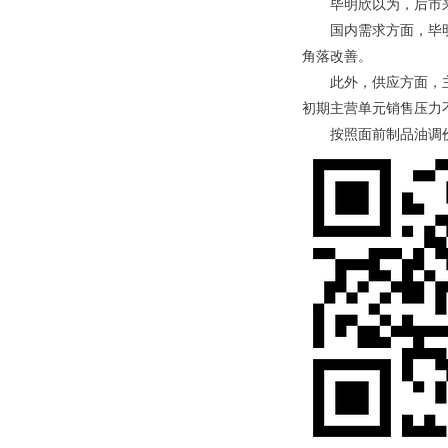
毕明欣以为，后市来看
国内需求方面，毕明欣
角落改善。
此外，供应方面，主营
初期主营单元销售压力
按照面前制品油调价周期