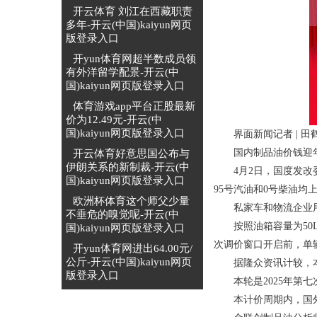
开云体育 刘江在西藏职责
多年-开云(中国)kaiyun网页
版登录入口
开yun体育网超半数成员领
有外洋留学配景-开云(中
国)kaiyun网页版登录入口
体育游戏app平台正股最新
价为12.49元-开云(中
国)kaiyun网页版登录入口
界面新闻记者 | 田
国内制品油价钱迎年
开云体育好意思国公布与
伊朗关系的新制裁-开云(中
4月2日，国度发改委发
国)kaiyun网页版登录入口
95号汽油和0号柴油均上
欧洲杯体育这个师父少量
私家车和物流企业用
不垂危的嗅觉呢-开云(中
按照油箱容量为50L
国)kaiyun网页版登录入口
次调价窗口开启前，单辆
开yun体育网进出64.00元/
公斤-开云(中国)kaiyun网页
据隆众资讯计较，本轮调价
版登录入口
本轮是2025年第七次
本计价周期内，国外