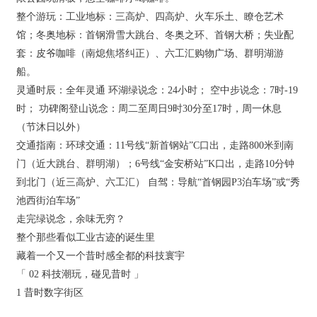
整个游玩：工业地标：三高炉、四高炉、火车乐土、瞭仓艺术
馆；冬奥地标：首钢滑雪大跳台、冬奥之环、首钢大桥；失业配
套：皮爷咖啡（南熄焦塔纠正）、六工汇购物广场、群明湖游
船。
灵通时辰：全年灵通 环湖绿说念：24小时； 空中步说念：7时-19
时； 功碑阁登山说念：周二至周日9时30分至17时，周一休息
（节沐日以外）
交通指南：环球交通：11号线“新首钢站”C口出，走路800米到南
门（近大跳台、群明湖）；6号线“金安桥站”K口出，走路10分钟
到北门（近三高炉、六工汇） 自驾：导航“首钢园P3泊车场”或“秀
池西街泊车场”
走完绿说念，余味无穷？
整个那些看似工业古迹的诞生里
藏着一个又一个昔时感全都的科技寰宇
「 02 科技潮玩，碰见昔时 」
1 昔时数字街区