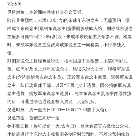
VR体验
灵通对象：本馆面向整体社会公众灵通。
随行儿童预约：未满1.3米(含)的未成年东说念主，无需预约，须
由成年东说念主(预约东说念主)携带同步核验入馆。别称成东说念
主最多可佩带3名1.3米(含)以下未成年东说念主入馆参不雅。检票
时，未成年东说念主应奴婢成东说念主一同检票，不行单独入
馆。
颠倒东说念主群绿色通说念：按照国度干系限定，未满6周岁儿
童、65周岁及以上老年东说念主、错误东说念主士、现役军东说
念主(含济急解救东说念主员)、现役军东说念主家属、退役军东说
念主、队伍离退休干部，以及“三属”(义士遗属、因公捐躯军东说
念主遗属、病故军东说念主遗属)，凭本东说念主灵考据件原件预
约后，可通过绿色通说念投入展区，无需列队。
灵通时辰：周一至周日10:00一18:00(17:30罢手入馆)。
灵通范围：首钢三高炉一层。
参不雅面目：你可提前一天(含今日)，登录睿馆官方微信公众号、
小措施进行个东说念主收集实各制分时段预约。不雅众预约收效