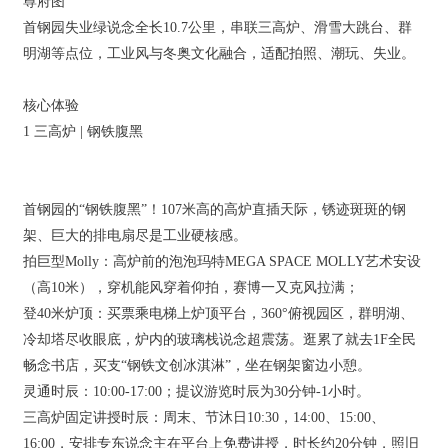
尊府图
首钢园失业绿说念全长10.7公里，串联三高炉、滑雪大跳台、群
明湖等点位，工业风与冬奥文化融合，适配拍照、潮玩、失业。
核心体验
1 三高炉 | 钢铁腹黑
首钢园的“钢铁腹黑”！107米高的高炉直插天际，锈迹斑斑的钢
架、巨大的排电扇尽是工业硬核感。
拍巨型Molly：高炉前的泡泡玛特MEGA SPACE MOLLY艺术安设
（高10米），穿机能风穿着仰拍，赛博一又克风拉满；
登40米炉顶：买票乘电梯上炉顶平台，360°俯视园区，群明湖、
冷却塔尽收眼底，炉内的玻璃栈说念超震荡。逛累了就去1F全民
畅念书店，买支“钢铁文创冰淇淋”，坐在钢架窗边小憩。
灵通时辰：10:00-17:00；提议游览时辰为30分钟-1小时。
三高炉固定讲授时辰：周末、节沐日10:30，14:00、15:00、
16:00，安排专东说念主在平台上免费讲授，时长约20分钟，照旧