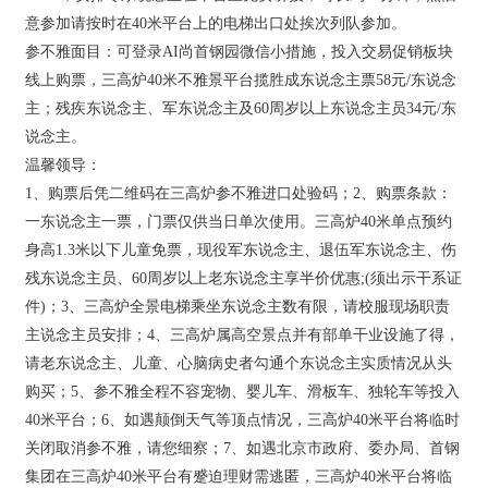
意参加请按时在40米平台上的电梯出口处挨次列队参加。
参不雅面目：可登录AI尚首钢园微信小措施，投入交易促销板块
线上购票，三高炉40米不雅景平台揽胜成东说念主票58元/东说念
主；残疾东说念主、军东说念主及60周岁以上东说念主员34元/东
说念主。
温馨领导：
1、购票后凭二维码在三高炉参不雅进口处验码；2、购票条款：
一东说念主一票，门票仅供当日单次使用。三高炉40米单点预约
身高1.3米以下儿童免票，现役军东说念主、退伍军东说念主、伤
残东说念主员、60周岁以上老东说念主享半价优惠;(须出示干系证
件)；3、三高炉全景电梯乘坐东说念主数有限，请校服现场职责
主说念主员安排；4、三高炉属高空景点并有部单干业设施了得，
请老东说念主、儿童、心脑病史者勾通个东说念主实质情况从头
购买；5、参不雅全程不容宠物、婴儿车、滑板车、独轮车等投入
40米平台；6、如遇颠倒天气等顶点情况，三高炉40米平台将临时
关闭取消参不雅，请您细察；7、如遇北京市政府、委办局、首钢
集团在三高炉40米平台有蹙迫理财需逃匿，三高炉40米平台将临