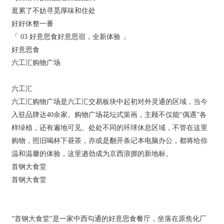
逛累了不妨寻觅厚味和住处
好好休整一番
「 03 好意思食好意思宿，全新体验 」
好意思食
六工汇购物广场
六工汇
六工汇购物广场是六工汇交易板块中起初对外灵通的区域，当今
入驻品牌达40余家。购物广场花坛式策画，主顾不仅能“偶遇”各
样绿植，还有遍地可见、处处不同的环球休息区域，不管在这里
购物，照旧喝杯下昼茶，亦或是翻开条记本电脑办公，都将给你
温和温馨的体验，这里遒劲成为京西浪掷的新地标。
首钢大食堂
首钢大食堂
“首钢大食堂”是一家中西勾通的好意思食餐厅，坐落在原焦化厂