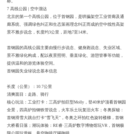
标。
7 高线公园 | 空中溜达
北京的第一个高线公园，位于首钢园，是哄骗架空工业管廊及通
廊系统、强调绿色纠正和生态策画理念纠正而成的空中线性高架
景不雅步说念，长度约3公里，距地7至14米。
首钢园的高线公园主要由慢行步说念、健身跑说念、失业区域、
景不雅绿化构成，配以夜景照明、垂直绿化、游憩管事等功能，
提供温和的游览体验空间。
首钢园失业绿说念基本信息
长度（公里）：10.7公里
清爽面目：走路、骑行
核心玩法：工业打卡：三高炉拍巨型Molly，登40米炉顶看首钢园
全景，四高炉拍钢铁管说念，火车乐土玩复旧火车；冬奥探秘：
首钢滑雪大跳台打卡“雪飞天”，冬奥之环拍红色旋转楼梯，首钢
大桥看日落；潮玩体验：RE睿·三高炉数字博物馆玩VR，首钢极
限公园玩滑板，悬空咖啡厅喝咖啡。