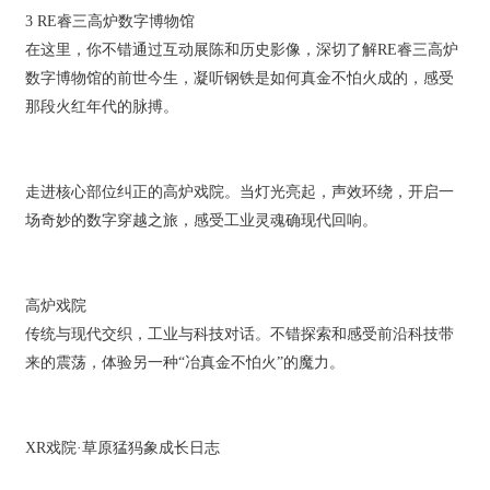
3 RE睿三高炉数字博物馆
在这里，你不错通过互动展陈和历史影像，深切了解RE睿三高炉
数字博物馆的前世今生，凝听钢铁是如何真金不怕火成的，感受
那段火红年代的脉搏。
走进核心部位纠正的高炉戏院。当灯光亮起，声效环绕，开启一
场奇妙的数字穿越之旅，感受工业灵魂确现代回响。
高炉戏院
传统与现代交织，工业与科技对话。不错探索和感受前沿科技带
来的震荡，体验另一种“冶真金不怕火”的魔力。
XR戏院·草原猛犸象成长日志